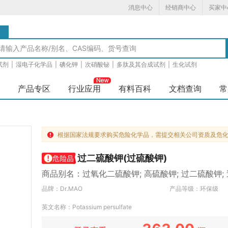
消息中心
经销商中心
买家中
品
试剂
|
湿电子化学品
|
碘化钾
|
次硝酸铋
|
多肽及其合成试剂
|
生化试剂
产品专区
行业应用
有料百科
文档查询
常
根据国家法规要求购买危险化学品，需提交相关公司资质及危

过二硫酸钾(过硫酸钾)
商品别名：过氧化二硫酸钾; 高硫酸钾; 过二硫酸钾; 过
品牌：Dr.MAO
产品等级：环保级
英文名称：Potassium persulfate