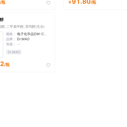
91.80
/瓶
￥
/瓶

醇
醇; 二甲基甲醇; 异丙醇(无水)
规格：
电子化学品DM-C7 4L/瓶
品牌：
Dr.MAO
等级：
--
Dr.MAO
32
/瓶
