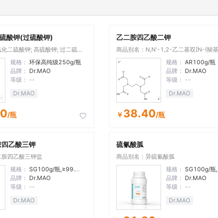
硫酸钾(过硫酸钾)
乙二胺四乙酸二钾
化二硫酸钾; 高硫酸钾; 过二硫酸
商品别名：N,N'-1,2-乙二基双[N-(羧
甲; 过(二)硫酸钾; 二硫八氧酸钾; 连
基乙酸]二钾盐
规格：
环保高纯级250g/瓶
规格：
AR100g/瓶
品牌：
Dr.MAO
品牌：
Dr.MAO
等级：
--
等级：
--
Dr.MAO
Dr.MAO
00
38.40
/瓶
￥
/瓶

胺四乙酸三钾
硫氰酸胍
二胺四乙酸三钾盐
商品别名：异硫氰酸胍
规格：
SG100g/瓶,≥99.5%
规格：
SG100g/瓶
品牌：
Dr.MAO
品牌：
Dr.MAO
等级：
--
等级：
--
Dr.MAO
Dr.MAO