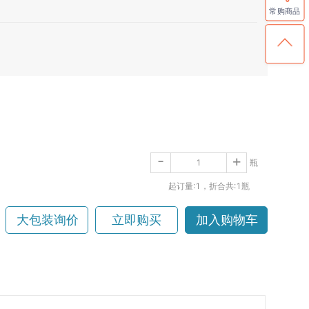
常购商品
-
+
瓶
起订量:1
，折合共:1瓶
大包装询价
立即购买
加入购物车