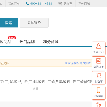
心
我的订单
400-8811-938
购物车
积分商城
搜索
采购询价
购商品
热门品牌
积分商城
买家中心
查看流程和资质要求
化证资料
我的订单
(二)硫酸甲; 过(二)硫酸钾; 二硫八氧酸钾; 连二硫酸钾
购物车
含量：
移动端