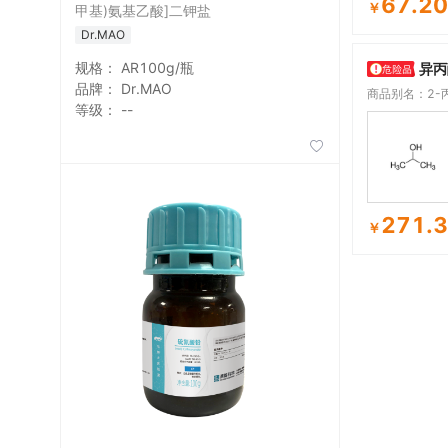
67.20
￥
甲基)氨基乙酸]二钾盐
Dr.MAO
规格：
AR100g/瓶
异丙
品牌：
Dr.MAO
商品别名：2-丙
等级：
--

271.
￥