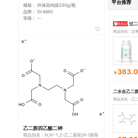
平台推荐
规格：
环保高纯级250g/瓶
品牌：
Dr.MAO
等级：
--
过二

商品别名：过氧
钾; 过(二)硫酸
二硫酸钾
363.
￥
二水合乙二
商品别名：乙
乙二胺四乙酸二钾
商品别名：N,N'-1,2-乙二基双[N-(羧基