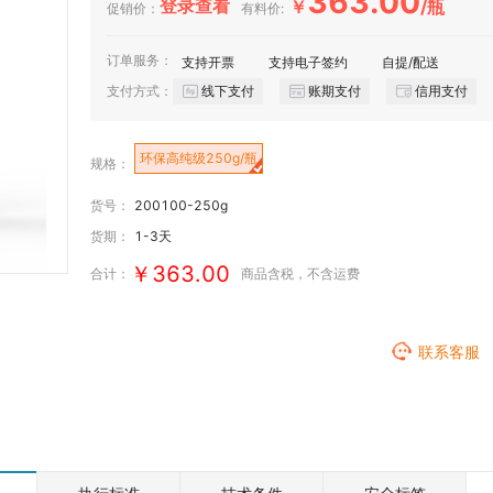
363.00
登录查看
￥
/瓶
促销价：
有料价:
订单服务：
支持开票
支持电子签约
自提/配送
支付方式：
线下支付
账期支付
信用支付
环保高纯级250g/瓶
规格：
货号：
200100-250g
货期：
1-3天
￥363.00
合计：
商品含税
，不含运费
联系客服