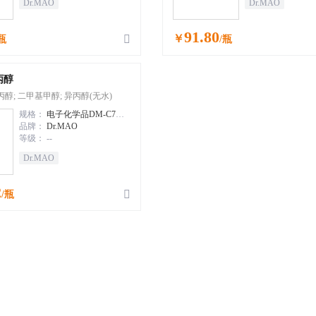
Dr.MAO
Dr.MAO
91.80
￥

瓶
/瓶
丙醇
醇; 二甲基甲醇; 异丙醇(无水)
规格：
电子化学品DM-C7 4L/瓶
品牌：
Dr.MAO
等级：
--
Dr.MAO
2

/瓶