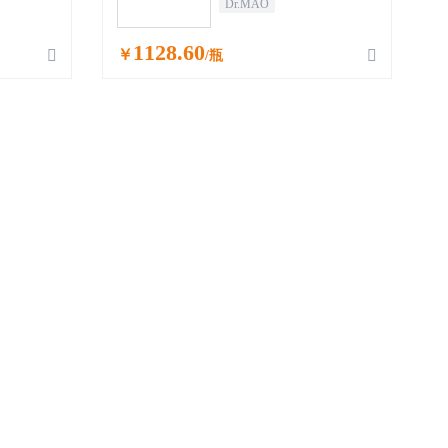
Dr.MAO
1128.60
￥


/瓶