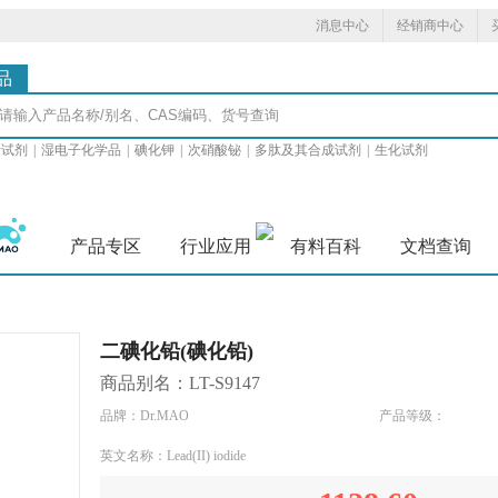
消息中心
经销商中心
品
士试剂
|
湿电子化学品
|
碘化钾
|
次硝酸铋
|
多肽及其合成试剂
|
生化试剂
产品专区
行业应用
有料百科
文档查询
二碘化铅(碘化铅)
商品别名：LT-S9147
品牌：Dr.MAO
产品等级：
英文名称：Lead(II) iodide