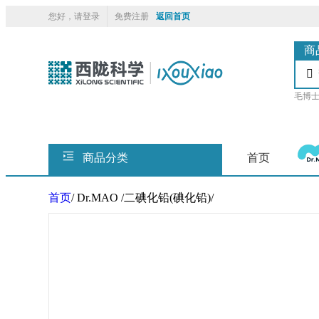
您好，请登录
免费注册
返回首页
商

毛博
商品分类
首页
首页
/
Dr.MAO
/
二碘化铅(碘化铅)
/