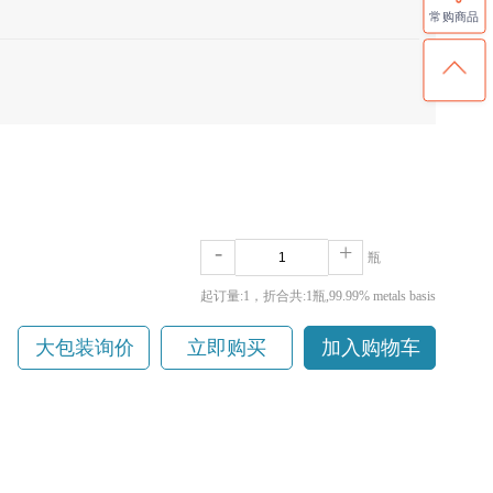
常购商品
-
+
瓶
起订量:1
，折合共:1瓶,99.99% metals basis
大包装询价
立即购买
加入购物车