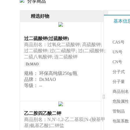
分享商品
精选好物
基本信
过二硫酸钾(过硫酸钾)
CAS号
商品别名：过氧化二硫酸钾; 高硫酸钾;
过二硫酸钾; 过(二)硫酸甲; 过(二)硫酸钾;
UN号
二硫八氧酸钾; 连二硫酸钾
CN号
Dr.MAO
分子式
规格：
环保高纯级250g/瓶
品牌：
Dr.MAO
分子量
等级：
--
商品别名

危险属性
管制品
乙二胺四乙酸二钾
商品别名：N,N'-1,2-乙二基双[N-(羧基甲
包装系数
基)氨基乙酸]二钾盐