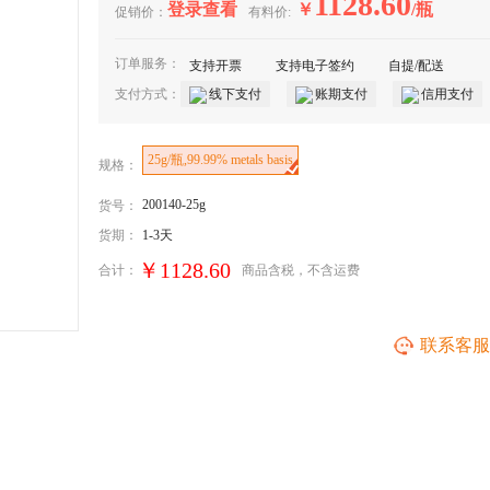
1128.60
登录查看
￥
/瓶
促销价：
有料价:
订单服务：
支持开票
支持电子签约
自提/配送
支付方式：
线下支付
账期支付
信用支付
25g/瓶,99.99% metals basis
规格：
200140-25g
货号：
货期：
1-3天
￥1128.60
合计：
商品含税
，不含运费
联系客服