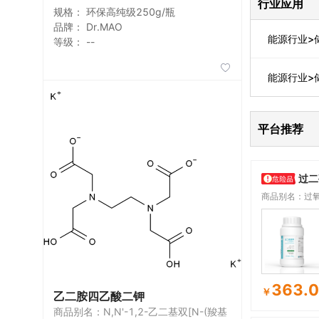
行业应用
规格：
环保高纯级250g/瓶
品牌：
Dr.MAO
能源行业>
等级：
--

能源行业>
平台推荐
过二
商品别名：过氧
钾; 过(二)硫酸
二硫酸钾
363.
￥
乙二胺四乙酸二钾
商品别名：N,N'-1,2-乙二基双[N-(羧基