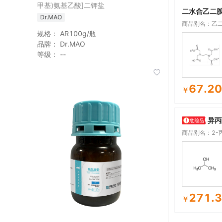
甲基)氨基乙酸]二钾盐
二水合乙二
Dr.MAO
商品别名：乙
规格：
AR100g/瓶
品牌：
Dr.MAO
等级：
--

67.20
￥
异丙
商品别名：2-丙
271.
￥