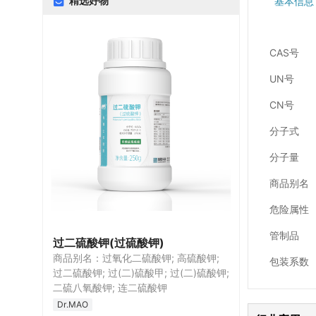
精选好物
基本信息
CAS号
UN号
CN号
分子式
分子量
科研实验室领域
商品别名
电子半导体行业
金属加工行业
危险属性
食品行业（仅限食品级）
管制品
精细化工行业
过二硫酸钾(过硫酸钾)
农业领域
商品别名：过氧化二硫酸钾; 高硫酸钾;
包装系数
日化行业
过二硫酸钾; 过(二)硫酸甲; 过(二)硫酸钾;
二硫八氧酸钾; 连二硫酸钾
Dr.MAO