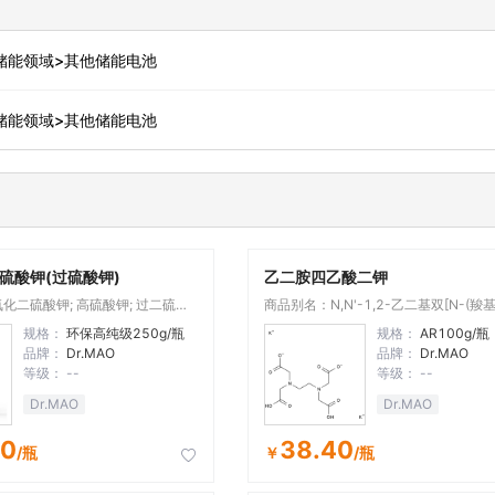
储能领域>其他储能电池
储能领域>其他储能电池
硫酸钾(过硫酸钾)
乙二胺四乙酸二钾
化二硫酸钾; 高硫酸钾; 过二硫酸
商品别名：N,N'-1,2-乙二基双[N-(羧
甲; 过(二)硫酸钾; 二硫八氧酸钾; 连
基乙酸]二钾盐
规格：
环保高纯级250g/瓶
规格：
AR100g/瓶
品牌：
Dr.MAO
品牌：
Dr.MAO
等级：
--
等级：
--
Dr.MAO
Dr.MAO
00
38.40
/瓶
￥
/瓶
