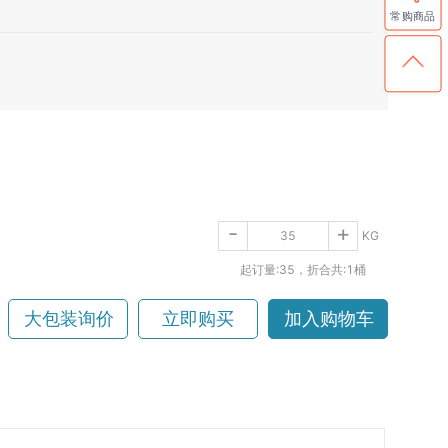
常购商品
-
+
KG
起订量:35
，折合共:1桶
大包装询价
立即购买
加入购物车