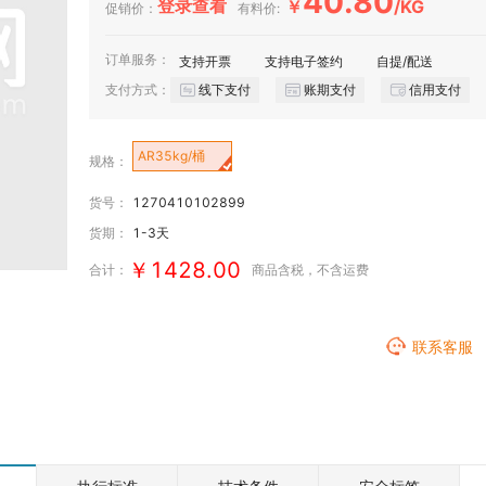
40.80
登录查看
￥
/KG
促销价：
有料价:
订单服务：
支持开票
支持电子签约
自提/配送
支付方式：
线下支付
账期支付
信用支付
AR35kg/桶
规格：
货号：
1270410102899
货期：
1-3天
￥1428.00
合计：
商品含税
，不含运费
联系客服