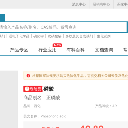
消息中心
经销商中心
买家中
品
试剂
|
湿电子化学品
|
碘化钾
|
次硝酸铋
|
多肽及其合成试剂
|
生化试剂
产品专区
行业应用
有料百科
文档查询
常
根据国家法规要求购买危险化学品，需提交相关公司资质及危

磷酸
商品别名：正磷酸
品牌：西化
产品等级：AR
英文名称：Phosphoric acid