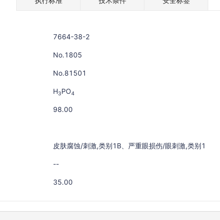
执行标准
技术条件
安全标签
7664-38-2
No.1805
No.81501
H
PO
3
4
98.00
皮肤腐蚀/刺激,类别1B、严重眼损伤/眼刺激,类别1
--
35.00