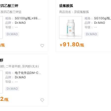
胺四乙酸三钾
硫氰酸胍
二胺四乙酸三钾盐
商品别名：异硫氰酸胍
规格：
SG100g/瓶,≥99.5%
规格：
SG100g/瓶
品牌：
Dr.MAO
品牌：
Dr.MAO
等级：
--
等级：
--
Dr.MAO
Dr.MAO
91.80
/瓶
￥
/瓶

醇
醇; 二甲基甲醇; 异丙醇(无水)
规格：
电子化学品DM-C7 4L/瓶
品牌：
Dr.MAO
等级：
--
Dr.MAO
32
/瓶
