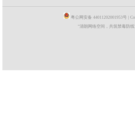
粤公网安备 44011202001953号 |
C
“清朗网络空间，共筑禁毒防线
官方正品保障
全品类一站购